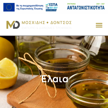
Έλαια