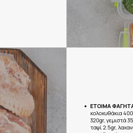
ΕΤΟΙΜΑ ΦΑΓΗΤ
κολοκυθάκια 400
320gr, γεμιστά 3
ταψί 2.5gr, λαχα