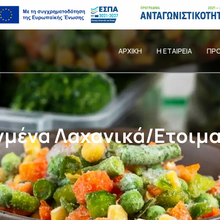
ΑΡΧΙΚΗ
Η ΕΤΑΙΡΕΙΑ
ΠΡ
μένα Λαχανικά/Ετοιμ