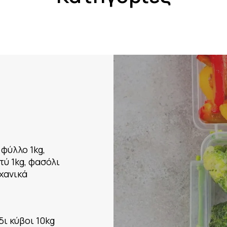
 φύλλο 1kg,
τύ 1kg, φασόλι
αχανικά
δι κύβοι 10kg