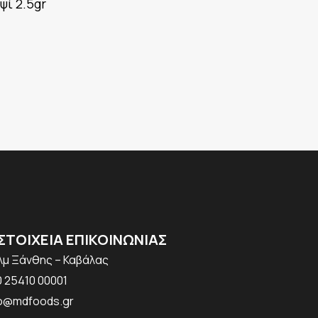
ψί 2.5gr
ΣΤΟΙΧΕΙΑ ΕΠΙΚΟΙΝΩΝΙΑΣ
χλμ Ξάνθης – Καβάλας
 25410 00001
fo@mdfoods.gr