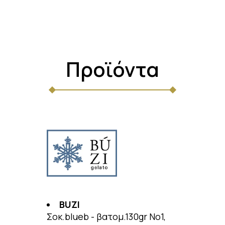
Προϊόντα
BUZI
Σοκ.blueb - βατομ.130gr No1,