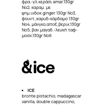
φρα.-γλ.κεράσι amar.130gr
No2, καραμ. με
ψημ.ινδοκ.ginger 130gr No3,
φουντ.,καρυδ-κάρδαμο 130gr
No4, μάνγκο,αποξ.βερικ.130gr
No5, βαν.μαγαδ.-λευκή ταφ-
μοσχ.130gr No6
ICE
bronte pistachio, madagascar
vanilla, double cappuccino,