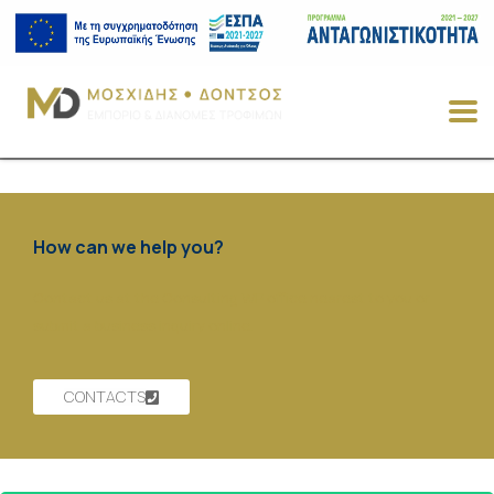
How can we help you?
Contact us at the Consulting WP office nearest to you or
submit a business inquiry online.
CONTACTS