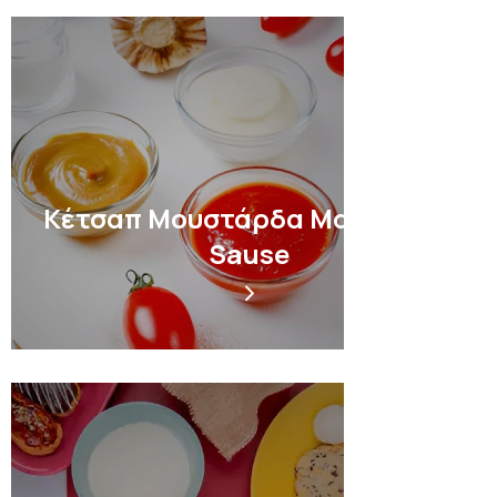
Κέτσαπ Μουστάρδα Μαγιονέζα
Sause