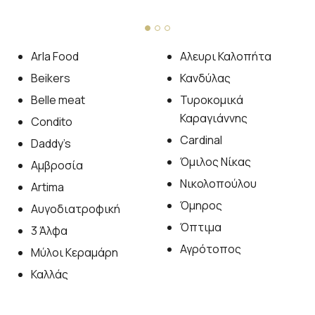
Arla Food
Αλευρι Καλοπήτα
Beikers
Κανδύλας
Belle meat
Τυροκομικά
Καραγιάννης
Condito
Cardinal
Daddy’s
Όμιλος Νίκας
Αμβροσία
Νικολοπούλου
Artima
Όμηρος
Αυγοδιατροφική
Όπτιμα
3 Άλφα
Αγρότοπος
Μύλοι Κεραμάρη
Καλλάς