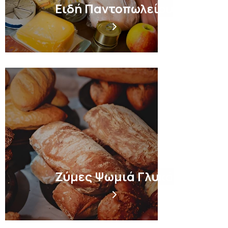
Ειδή Παντοπωλείου
Ζύμες Ψωμιά Γλυκά