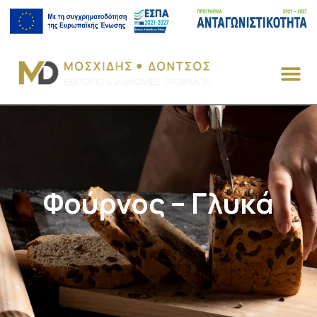
Φούρνος – Γλυκά