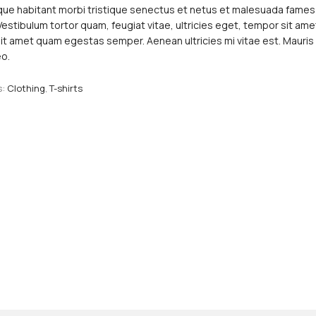
que habitant morbi tristique senectus et netus et malesuada fames 
estibulum tortor quam, feugiat vitae, ultricies eget, tempor sit am
sit amet quam egestas semper. Aenean ultricies mi vitae est. Mauris
eo.
s:
Clothing
,
T-shirts