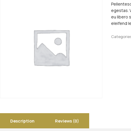
Pellentes
egestas. V
eu libero 
eleifend l
Categorie
Description
Reviews (0)