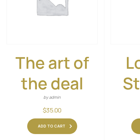
The art of
L
the deal
St
by admin
$
35.00
ADD TO CART