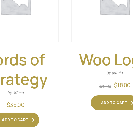
ords of
Woo Lo
rategy
by admin
$
18.00
$
20.00
by admin
ADD TO CART
$
35.00
ADD TO CART