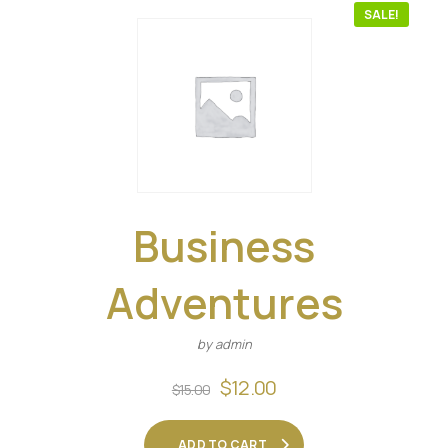
SALE!
Business
Adventures
by admin
Original
Current
$
12.00
$
15.00
price
price
was:
is:
ADD TO CART