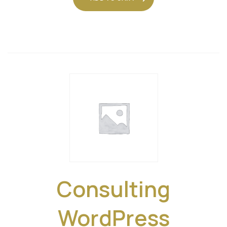
$15.00.
$12.00.
Consulting
WordPress