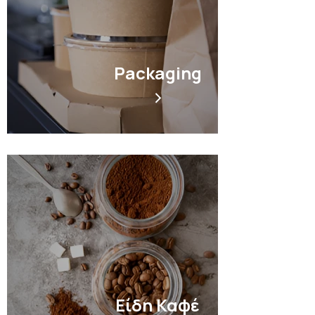
Packaging
Είδη Καφέ