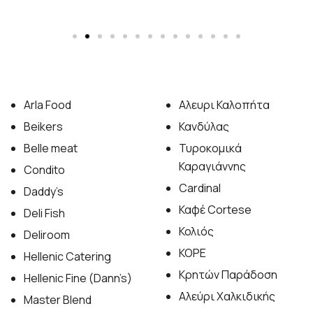
Arla Food
Αλευρι Καλοπήτα
Beikers
Κανδύλας
Belle meat
Τυροκομικά
Καραγιάννης
Condito
Cardinal
Daddy’s
Καφέ Cortese
Deli Fish
Κολιός
Deliroom
ΚΟΡΕ
Hellenic Catering
Κρητών Παράδοση
Hellenic Fine (Dann’s)
Αλεύρι Χαλκιδικής
Master Blend