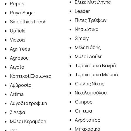
Ελιές Μυτιληνης
Pepos
Leader
Royal Sugar
Πίτες Τρύφων
Smoothies Fresh
Νησιώτικα
Upfield
Simply
Viozois
Μελετιάδης
Agrifreda
Μύλοι Λούλη
Agrosouli
Τυροκομικά Βαλμά
Αιγαίο
Τυροκομικά Μωυσή
Κρητικοί Ελαιώνες
Όμιλος Νίκας
Αμβροσία
Νικολοπούλου
Artima
Όμηρος
Αυγοδιατροφική
Όπτιμα
3 Άλφα
Αγρότοπος
Μύλοι Κεραμάρη
Μπαχαρικά
Ίον