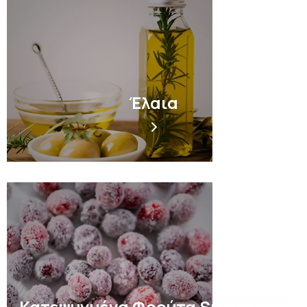
Έλαια
Κατεψυγμένα Φρούτα Smoothies