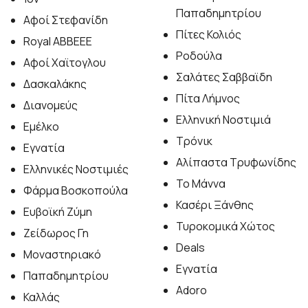
Παπαδημητρίου
Αφοί Στεφανίδη
Πίτες Κολιός
Royal ABBEEE
Ροδούλα
Αφοί Χαϊτογλου
Σαλάτες Σαββαϊδη
Δασκαλάκης
Πίτα Λήμνος
Διανομεύς
Ελληνική Νοστιμιά
Εμέλκο
Τρόνικ
Εγνατία
Αλίπαστα Τρυφωνίδης
Ελληνικές Νοστιμιές
Το Μάννα
Φάρμα Βοσκοπούλα
Κασέρι Ξάνθης
Ευβοϊκή Ζύμη
Τυροκομικά Χώτος
Ζείδωρος Γη
Deals
Μοναστηριακό
Εγνατία
Παπαδημητρίου
Adoro
Καλλάς